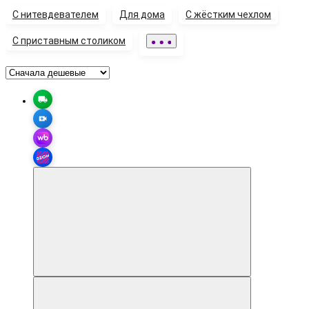
C нитевдевателем
Для дома
С жёстким чехлом
С приставным столиком