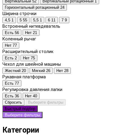
Вертикальный
52
Вертикальный ротационный
1
Горизонтальный ротационный
24
Ширина строчки
4,5
1
5
55
5,5
1
6
11
7
9
Встроенный нитевдеватель
Есть
56
Нет
21
Коленный рычаг
Нет
77
Расширительный столик
Есть
2
Нет
75
Чехол для швейной машины
Жесткий
20
Мягкий
26
Нет
28
Рукавная платформа
Есть
77
Регулировка давления лапки
Есть
36
Нет
40
Сбросить
Выберите фильтры
Быстрый подбор
Выберите фильтры
Категории