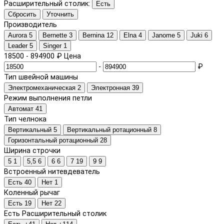
Расширительный столик:
Есть
Сбросить
Уточнить
Производитель
Aurora
5
Bernette
3
Bernina
12
Elna
4
Janome
5
Juki
6
Leader
5
Singer
1
18500
-
894900
₽
Цена
-
₽
Тип швейной машины
Электромеханическая
2
Электронная
39
Режим выполнения петли
Автомат
41
Тип челнока
Вертикальный
5
Вертикальный ротационный
8
Горизонтальный ротационный
28
Ширина строчки
5
1
5,5
6
6
6
7
19
9
9
Встроенный нитевдеватель
Есть
40
Нет
1
Коленный рычаг
Есть
19
Нет
22
Есть
Расширительный столик