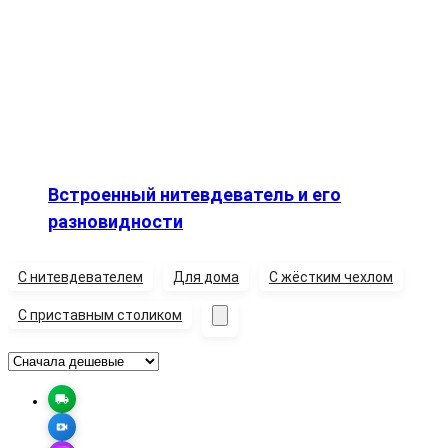
Встроенный нитевдеватель и его
разновидности
C нитевдевателем
Для дома
С жёстким чехлом
С приставным столиком