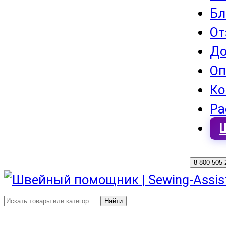
Бл
От
До
Оп
Ко
Ра
8-800-505
Найти