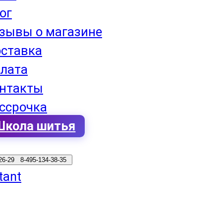
ог
зывы о магазине
ставка
лата
нтакты
ссрочка
Школа шитья
-26-29 8-495-134-38-35