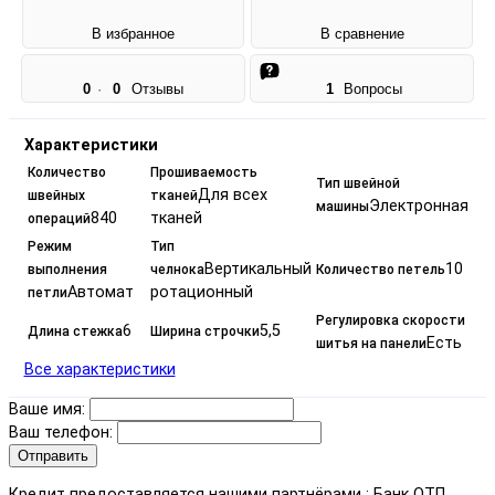
В избранное
В сравнение
0
·
0
Отзывы
1
Вопросы
Характеристики
Количество
Прошиваемость
Тип швейной
Для всех
швейных
тканей
Электронная
машины
840
тканей
операций
Режим
Тип
Вертикальный
10
выполнения
челнока
Количество петель
Автомат
ротационный
петли
Регулировка скорости
6
5,5
Длина стежка
Ширина строчки
Есть
шитья на панели
Все характеристики
Ваше имя:
Ваш телефон:
Отправить
Кредит предоставляется нашими партнёрами : Банк ОТП,